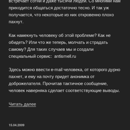
встречает сотни и даже тысячи людей. Со многими нам
приходится общаться достаточно тесно. И так уж
получается, что некоторые из них откровенно плохо
пахнут.
Как намекнуть человеку об этой проблеме? Как не
обидеть? Или что же теперь, молчать и страдать
самому? Для таких случаев мы и создали
специальный сервис: antismell.ru
Здесь можно ввести e-mail человека, от которого дурно
пахнет, и ему на почту придет анонимка от
доброжелателя. Прочитав тактичное сообщение,
человек наверняка сделает соответствующие выводы.
Читать далее
«Сайт
для
анонимного
оповещения
ОПУБЛИКОВАНО
15.04.2009