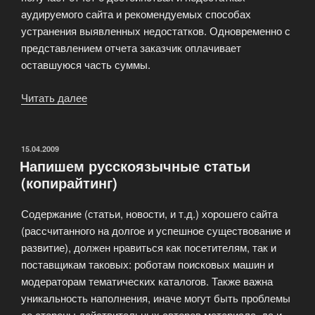
аудируемого сайта и рекомендуемых способах
устранения выявленных недостатков. Одновременно с
представлением отчета заказчик оплачивает
оставшуюся часть суммы.
Читать далее
«Алгоритм
заказа
аудита
сайта»
ОПУБЛИКОВАНО
15.04.2009
Напишем русскоязычные статьи
(копирайтинг)
Содержание (статьи, новости, и т.д.) хорошего сайта
(рассчитанного на долгое и успешное существование и
развитие), должен нравиться как посетителям, так и
поставщикам таковых: роботам поисковых машин и
модераторам тематических каталогов. Также важна
уникальность наполнения, иначе могут быть проблемы
со стороны действительных авторов материала, да и