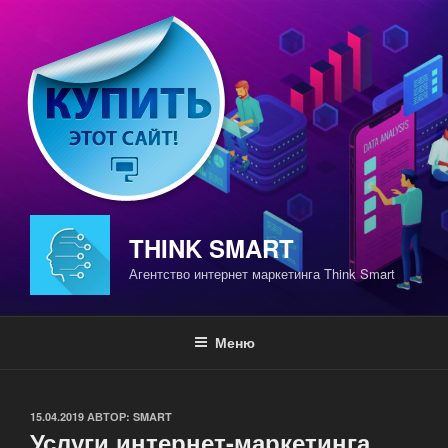
Перейти
к
содержимому
THINK SMART
Агентство интернет маркетинга Think Smart
Меню
ОПУБЛИКОВАНО
15.04.2019
АВТОР:
SMART
Услуги интернет-маркетинга