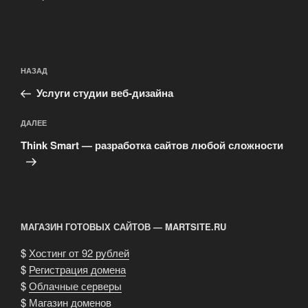
Навигация
Предыдущая
НАЗАД
по
запись:
записям
Услуги студии веб-дизайна
Следующая
ДАЛЕЕ
запись
Think Smart — разработка сайтов любой сложности
МАГАЗИН ГОТОВЫХ САЙТОВ — MARTSITE.RU
$
Хостинг от 92 рублей
$
Регистрация домена
$
Облачные серверы
$
Магазин доменов